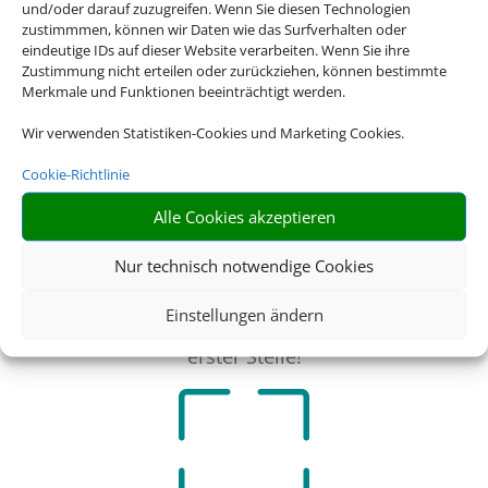
und/oder darauf zuzugreifen. Wenn Sie diesen Technologien
Feriendomizil oft wesentlich
zustimmmen, können wir Daten wie das Surfverhalten oder
preiswerter als ein Hotel.
eindeutige IDs auf dieser Website verarbeiten. Wenn Sie ihre
Zustimmung nicht erteilen oder zurückziehen, können bestimmte
Merkmale und Funktionen beeinträchtigt werden.
Wir verwenden Statistiken-Cookies und Marketing Cookies.
Cookie-Richtlinie
Alle Cookies akzeptieren
Flexibilität
Gestalten Sie Ihren
Nur technisch notwendige Cookies
Tagesablauf, wie Sie es
Einstellungen ändern
wollen. Die Erholung steht an
erster Stelle!